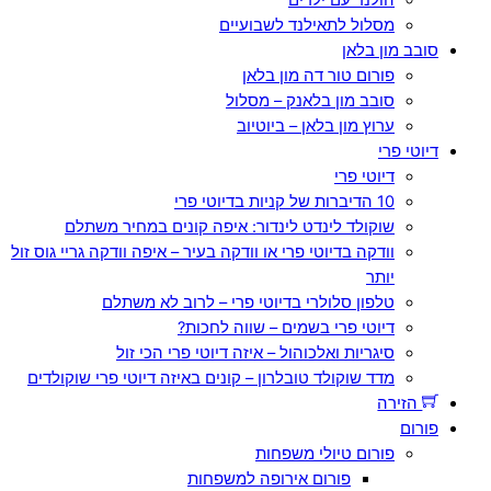
מסלול לתאילנד לשבועיים
סובב מון בלאן
פורום טור דה מון בלאן
סובב מון בלאנק – מסלול
ערוץ מון בלאן – ביוטיוב
דיוטי פרי
דיוטי פרי
10 הדיברות של קניות בדיוטי פרי
שוקולד לינדט לינדור: איפה קונים במחיר משתלם
וודקה בדיוטי פרי או וודקה בעיר – איפה וודקה גריי גוס זול
יותר
טלפון סלולרי בדיוטי פרי – לרוב לא משתלם
דיוטי פרי בשמים – שווה לחכות?
סיגריות ואלכוהול – איזה דיוטי פרי הכי זול
מדד שוקולד טובלרון – קונים באיזה דיוטי פרי שוקולדים
הזירה
פורום
פורום טיולי משפחות
פורום אירופה למשפחות