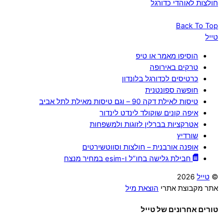
חולצות לאוהדי כדורגל
Back To Top
טייל
הוסיפו מאמר או טיפ
טרקים באירופה
כרטיסים לכדורגל בלונדון
חופשה ספונטנית
טיסות לאילת דקה 90 – וגם טיסות מאילת לתל אביב
איפה קונים שוקולד לינדט לינדור
אטרקציות בברלין לזוגות ולמשפחות
שורדיץ
אופנה אורבנית – חולצות וסווטשירטים
חבילת גלישה בחו”ל ו-esim במחיר מנצח
©
טייל
2026
אתר מקבוצת אתרי
הוצאת מיל
טורים אחרונים של טייל