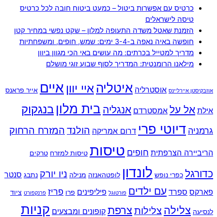
כרטיס עם אפשרות ביטול – כמעט ביטוח חובה לכל כרטיס
טיסה לישראלים
הזמנת שאטל משדה התעופה למלון – שקט נפשי במחיר קטן
חופשה באיה נאפה ב-3-4 ימים: שמש, חופים, ומשפחתיות
מדריך למטייל בכרתים: מה עושים באי הכי מגוון ביוון
מילאנו הרומנטית: המדריך לסוף שבוע זוגי מושלם
איים
איטליה
איי יוון
אוסטרליה
אייר פראנס
אוזבקיסטן איירליינס
בית מלון
בנגקוק
אל על
אנגליה
אילת
אמסטרדם
דיוטי פרי
הולנד
המזרח הרחוק
גרמניה
דרום אמריקה
טיסות
חופים
הריביירה הצרפתית
טיסות למזרח
טרקים
לונדון
כדורגל
ניו יורק
סנטר
כפרי נופש
לופטהאנזה
מנילה
נתבג
עם ילדים
פריז
פארקס
ספרד
פיליפינים
פרו
ציוד
פורטוגל
פרנקפורט
קניות
צלילה
צרפת
צלילות
קופונים ומבצעים
לנסיעה