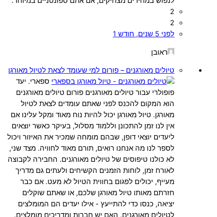
לנפוש במחירים מצחיקים, אם אתם ספונטניים במיוחד.
2
2
לפני 5 שנים, חודש 1
ראובן
טיולים מאורגנים – פורום למי שעומד לצאת לטיול מאורגן
ספארי. יעד
פופולרי עבור טיולים מאורגנים פורום טיולים מאורגנים
הוא המקום להכנס לפני שאתם עומדים לצאת לטיול
מאורגן. טיול מאורגן יכול להיות נוח מאוד ומקל עלינו אם
אין לנו זמן להתכונן וללמוד מסלול, בעיקר כאשר יוצאים
ליעדים יוצאי דופן, שבהם מומחה שמכיר את האיזור ויכול
לספר לנו מה אנחנו רואים, תורם מאוד לחוויה. מצד שני,
לא כולנו טיפוסים של טיולים מאורגנים. החבירה לקבוצה
לאורח זמן, לוחות הזמנים הקשיחים ולעתים גם מדריך
מעייף, יכולים לפגום בחווית הטיול לא מעט. אם כבר
חזרתם מאותו טיול מאורגן שלכם, או שאתם שוקלים
יציאה, כנסו כדי להתייעץ - אילו יעדים הם המומלצים
לטיולים מאורגנים. האם יש חברות ומדריכים מומלצים.