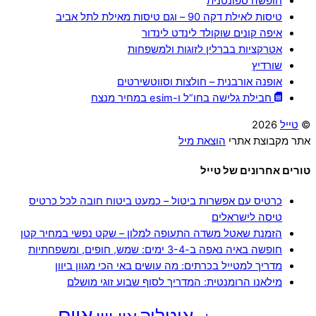
חופשה ספונטנית
טיסות לאילת דקה 90 – וגם טיסות מאילת לתל אביב
איפה קונים שוקולד לינדט לינדור
אטרקציות בברלין לזוגות ולמשפחות
שורדיץ
אופנה אורבנית – חולצות וסווטשירטים
חבילת גלישה בחו”ל ו-esim במחיר מנצח
©
טייל
2026
אתר מקבוצת אתרי
הוצאת מיל
טורים אחרונים של טייל
כרטיס עם אפשרות ביטול – כמעט ביטוח חובה לכל כרטיס
טיסה לישראלים
הזמנת שאטל משדה התעופה למלון – שקט נפשי במחיר קטן
חופשה באיה נאפה ב-3-4 ימים: שמש, חופים, ומשפחתיות
מדריך למטייל בכרתים: מה עושים באי הכי מגוון ביוון
מילאנו הרומנטית: המדריך לסוף שבוע זוגי מושלם