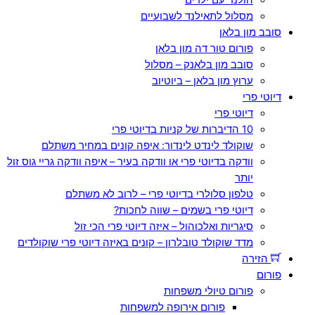
מסלול לתאילנד לשבועיים
סובב מון בלאן
פורום טור דה מון בלאן
סובב מון בלאנק – מסלול
ערוץ מון בלאן – ביוטיוב
דיוטי פרי
דיוטי פרי
10 הדיברות של קניות בדיוטי פרי
שוקולד לינדט לינדור: איפה קונים במחיר משתלם
וודקה בדיוטי פרי או וודקה בעיר – איפה וודקה גריי גוס זול
יותר
טלפון סלולרי בדיוטי פרי – לרוב לא משתלם
דיוטי פרי בשמים – שווה לחכות?
סיגריות ואלכוהול – איזה דיוטי פרי הכי זול
מדד שוקולד טובלרון – קונים באיזה דיוטי פרי שוקולדים
הזירה
פורום
פורום טיולי משפחות
פורום אירופה למשפחות