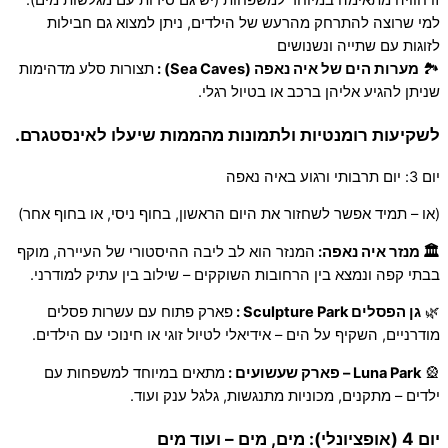
זו חוויה מתאימה במיוחד למשפחות (יש גם סירות עם מגלשות מים).
למי שרוצה להתרחק מהרעש של הילדים, ניתן למצוא גם חבילות
לזוגות עם שתייה ונשנושים
🏞
מערות הים של איה נאפה (Sea Caves) :
תצורות סלע מדהימות
שניתן להגיע אליהן ברכב או בטיול רגלי.
לשקיעות רומנטיות ולתמונות מהממות שיעלו לאינסטגרם.
יום 3: יום תרבותי ורגוע באיה נאפה
(או – תמיד אפשר לשחזור את היום הראשון, בחוף ניסי, או בחוף אחר)
🏛 מנזר איה נאפה:
המנזר הוא לב ליבה ההיסטורי של העיירה, מוקף
בבתי קפה ונמצא בין הרחובות השוקקים – שילוב בין עתיק למודרני.
🌿
גן הפסלים Sculpture Park :
פארק פתוח עם עשרות פסלים
מודרניים, השקיף על הים – אידיאלי לטיול זוגי או חינוכי עם הילדים.
🎡
Luna Park – פארק שעשועים :
מתאים במיוחד למשפחות עם
ילדים – מתקנים, מכוניות מתנגשות, גלגל ענק ועוד.
יום 4 (אופציונלי): מים, מים – ועוד מים