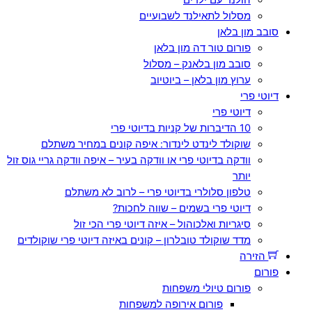
מסלול לתאילנד לשבועיים
סובב מון בלאן
פורום טור דה מון בלאן
סובב מון בלאנק – מסלול
ערוץ מון בלאן – ביוטיוב
דיוטי פרי
דיוטי פרי
10 הדיברות של קניות בדיוטי פרי
שוקולד לינדט לינדור: איפה קונים במחיר משתלם
וודקה בדיוטי פרי או וודקה בעיר – איפה וודקה גריי גוס זול
יותר
טלפון סלולרי בדיוטי פרי – לרוב לא משתלם
דיוטי פרי בשמים – שווה לחכות?
סיגריות ואלכוהול – איזה דיוטי פרי הכי זול
מדד שוקולד טובלרון – קונים באיזה דיוטי פרי שוקולדים
הזירה
פורום
פורום טיולי משפחות
פורום אירופה למשפחות