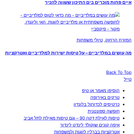
איים פחות מוכרים בים התיכון ששווה להכיר
המזרח הרחוק
,
טיולי משפחות
מה עושים במלדיביים – על טיסות ישירות למלדיביים ואטרקציות
Back To Top
טייל
הוסיפו מאמר או טיפ
טרקים באירופה
כרטיסים לכדורגל בלונדון
חופשה ספונטנית
טיסות לאילת דקה 90 – וגם טיסות מאילת לתל אביב
איפה קונים שוקולד לינדט לינדור
אטרקציות בברלין לזוגות ולמשפחות