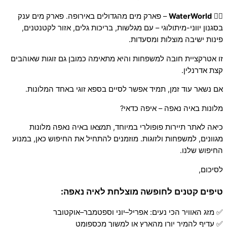
🏄‍♂️
WaterWorld
– פארק מים מהגדולים באירופה. פארק מים ענק
בסגנון יווני-מיתולוגי – עם מגלשות, בריכות גלים, אזור לקטנטנים,
פינות ישיבה מוצלות ומסעדות.
זו אטרקציית חובה למשפחות והיא מתאימה כמובן גם זוגות שאוהבים
קצת אדרנלין.
אם נשאר עוד זמן, תמיד אפשר לסיים בספא זוגי באחד המלונות.
מלונות באיה נאפה – איפה כדאי?
כיאה לאתר תיירות פופולרי במיוחד, תמצאו באיה נאפה מלונות
מגוונים, למשפחות ולזוגות. מוזמנים להתחיל את החיפוש כאן, במנוע
החיפוש שלנו.
לסיכום,
טיפים קטנים לחופשה מוצלחת לאיה נאפה:
✅ מזג האוויר הכי נעים: אפריל–יוני וספטמבר–אוקטובר
✅ עדיף להמיר יורו מהארץ או למשוך מכספומט