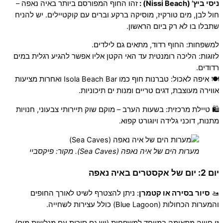
ניסי ביץ’ (Nissi Beach) :
זהו החוף המפורסם ביותר באיה נאפה –
חול לבן, מים טורקיז, מוסיקה ברקע וברים עם קוקטיילים. יש להניח
שתבלו בו לא רק ביום הראשון.
למשפחות: החוף רדוד, מתאים גם לילדים.
לזוגות: הליכה רומנטית עד האי הקטן אליו אפשר להגיע רגלית במים
רדודים.
🍽 איפה לאכול: טברנות חוף כמו Isola Beach Bar ואחרות מציעות
אווירה מעוצבת, דגים טריים ומנות ים תיכוניות.
🛍 טיילת מרכזית: בשעות הערב – מוקם שוק תיירותי צבעוני, חנויות
מתנות, דוכני גלידה ויוגורט קפוא.
מערות הים של איה נאפה (Sea Caves). מקור: פיקסביי
יום 2: יום של אקסטרים באיה נאפה
🚤
סיור בסירה או קטמרן
: ניתן להצטרף לשיט לאורך החופים
והמערות הכחולות (Blue Lagoon) כולל עצירות לשחייה.