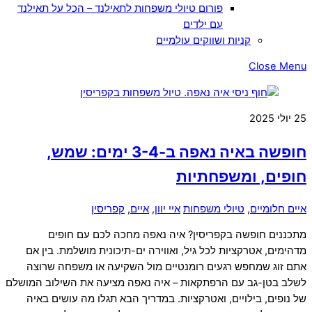
פורום טיולי משפחות לתאילנד – הכל על תאילנד
עם ילדים
קניות ושווקים עולמיים
Close Menu
25
יולי
2025
חופשה באיה נאפה ב-3-4 ימים: שמש,
חופים, ומשפחתיות
איים חלומיים
,
טיולי משפחות
איי יוון
,
איים
,
קפריסין
מתכננים חופשה בקפריסין? איה נאפה מחכה לכם עם חופים
מדהימים, אטרקציות לכל גיל, ואווירה ים-תיכונית מושלמת. בין אם
אתם זוג שמחפש רגעים רומנטיים מול השקיעה או משפחה שרוצה
לשלב בטן-גב עם הרפתקאות – איה נאפה מציעה את השילוב המושלם
של נופים, בילויים, ואטרקציות. במדריך הבא תגלו מה עושים באיה