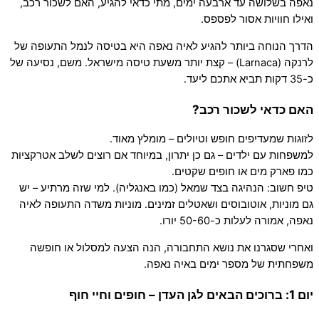
נאפה בשלושה עד ארבעה ימים, מתי כדאי להגיע, האם לשכור רכב,
ואילו חוויות אסור לפספס.
הדרך הנוחה ביותר להגיע לאיה נאפה היא בטיסה לנמל התעופה של
לרנקה (Larnaca) – קצת יותר משעת טיסה מישראל. משם, נסיעה של
כ-35 דקות תביא אתכם ליעד.
האם כדאי לשכור רכב?
לזוגות שמעדיפים חופש וטיולים – מומלץ מאוד.
למשפחות עם ילדים – גם כן יתרון, במיוחד אם רוצים לשלב אטרקציות
כמו פארק מים או חופים שקטים.
טיפ חשוב: הנהיגה בצד שמאל (כמו באנגליה). למי שזה מרתיע – יש
גם מוניות, אוטובוסים ושאטלים זמינים. מוניות משדה התעופה לאיה
נאפה, אמורה לעלות כ-50-60 יורו.
ואחרי שסגרנו את נושא התחבורה, הנה הצעה למסלול או חופשה
משפחתית של מספר ימים באיה נאפה.
יום 1: ברוכים הבאים לגן העדן – חופים וחיי חוף