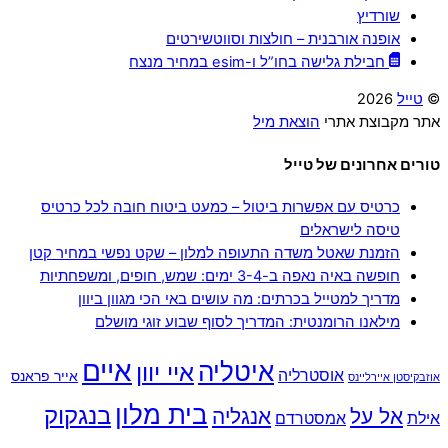
שורדיץ
אופנה אורבנית – חולצות וסווטשירטים
חבילת גלישה בחו”ל ו-esim במחיר מנצח
©
טייל
2026
אתר מקבוצת אתרי
הוצאת מיל
טורים אחרונים של טייל
כרטיס עם אפשרות ביטול – כמעט ביטוח חובה לכל כרטיס
טיסה לישראלים
הזמנת שאטל משדה התעופה למלון – שקט נפשי במחיר קטן
חופשה באיה נאפה ב-3-4 ימים: שמש, חופים, ומשפחתיות
מדריך למטייל בכרתים: מה עושים באי הכי מגוון ביוון
מילאנו הרומנטית: המדריך לסוף שבוע זוגי מושלם
איים
איטליה
איי יוון
אוסטרליה
אייר פראנס
אוזבקיסטן איירליינס
בית מלון
בנגקוק
אל על
אנגליה
אילת
אמסטרדם