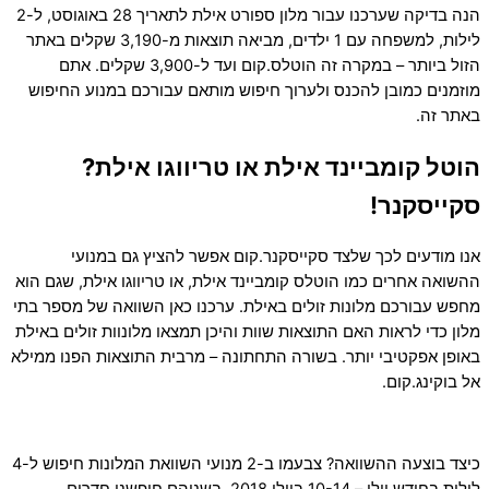
הנה בדיקה שערכנו עבור מלון ספורט אילת לתאריך 28 באוגוסט, ל-2
לילות, למשפחה עם 1 ילדים, מביאה תוצאות מ-3,190 שקלים באתר
הזול ביותר – במקרה זה הוטלס.קום ועד ל-3,900 שקלים. אתם
מוזמנים כמובן להכנס ולערוך חיפוש מותאם עבורכם במנוע החיפוש
באתר זה.
הוטל קומביינד אילת או טריווגו אילת?
סקייסקנר!
אנו מודעים לכך שלצד סקייסקנר.קום אפשר להציץ גם במנועי
ההשואה אחרים כמו הוטלס קומביינד אילת, או טריווגו אילת, שגם הוא
מחפש עבורכם מלונות זולים באילת. ערכנו כאן השוואה של מספר בתי
מלון כדי לראות האם התוצאות שוות והיכן תמצאו מלונוות זולים באילת
באופן אפקטיבי יותר. בשורה התחתונה – מרבית התוצאות הפנו ממילא
אל בוקינג.קום.
כיצד בוצעה ההשוואה? צבעמו ב-2 מנועי השוואת המלונות חיפוש ל-4