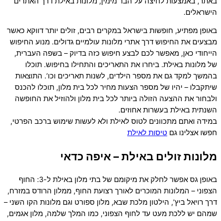
באתר, באמצעות לחיצה על הבר מימין, מלונות באילת דרך האתרים
הישראלים.
באופן מפתיע, חופשות בישראל במקרים רבים, זולים יותר דווקא כאשר
מבצעים את החיפוש דרך אתרי מלונות עולמיים גדולים. מנוע החיפוש
הייחודי כאן, מאפשר לכם לבצע חיפוש כזה בדיוק – בשפה העברית,
של מלונות באילת. ביחרו את התאריכים והתחילו בחיפוש. תוכלו
בהמשך למקד גם את מספר הילדים, לשנות תאריכים וכו’. התוצאות
שיתקבלו – יהיו של מספר הצעות מחיר לכל בית מלון, תוכלו להכנס
ולבחור את ההצעה הזולה ביותר לכל בית מלון ולהוזיל את החופשה
השנתית באילת בעשרות אחוזים.
במידה ואתם מתכוונים לטוס לאילת ולא לעשות שימוש ברכב הפרטי,
חפשו אצלינו גם
טיסות לאילת
מלונות זולים באילת – איפה כדאי
באופן גס אפשר לחלק את מיקומם של בתי מלון באילת ל-3: החוף
הצפוני – המלונות המוכרים לאורך רצועת החוף, ממלון הרודס במזרח,
דרך רויאל ביץ’, הילטון מלכת שבא, מלון ספורט וגם מלונות הקו השני –
שמהם יש ללכת מעט עד לחוף הצפוני, כמו המלך שלמה, מלון אגמים,