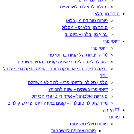
מסלול לתאילנד לשבועיים
סובב מון בלאן
פורום טור דה מון בלאן
סובב מון בלאנק – מסלול
ערוץ מון בלאן – ביוטיוב
דיוטי פרי
דיוטי פרי
10 הדיברות של קניות בדיוטי פרי
שוקולד לינדט לינדור: איפה קונים במחיר משתלם
וודקה בדיוטי פרי או וודקה בעיר – איפה וודקה גריי גוס זול
יותר
טלפון סלולרי בדיוטי פרי – לרוב לא משתלם
דיוטי פרי בשמים – שווה לחכות?
סיגריות ואלכוהול – איזה דיוטי פרי הכי זול
מדד שוקולד טובלרון – קונים באיזה דיוטי פרי שוקולדים
הזירה
פורום
פורום טיולי משפחות
פורום אירופה למשפחות