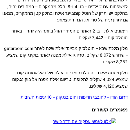
לילות בחודש יולי – 10-14 ביולי 2018. בשניהם חיפשנו חדרים
למשפחות עם 2 ילדים – בני 4 ו-8. חלק מהמקרים – המחירים זהים,
בחלקם יש יתרון של הוטל קומביינד אילת ובחלק קטן מהמקרים, מצאנו
גם יתרון זניח של טריווגו. הנה התוצאות:
רימונים אילת – ב-2 האתרים המחיר הזול ביותר היה זהה – באתר
הוטלס.קום – 7,442 שקלים
מלון מלכת שבא – הוטלס קומביינד אילת שלח לאתר getaroom.com
– שדורש 8,072 שקלים. טריווגו אילת מפנה לאתר בוקינג.קום שמציע
8,252 שקלים.
מלון ויסטה אילת – הוטלס קומביינד אילת שלח אל אמומה.קום –
שמציע 4,024 שקלים לתקופה. טריווגו אילת מפנה אל בוקינג.קום
שמציע 4,120 שקלים.
דרום הודו – לחובבי חריפות וחום
בנגקוק – 10 עיצות חשובות
מאמרים קשורים