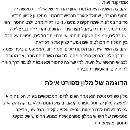
אמריקנה ועוד.
הקבוצה השניה היא מלונות החוף הדרומי של אילת – למעשה זהו
החוף המזרחי, שהולך לאורך הכביש דרומה – מהקניון לכיוון תב”ע.
מדובר במלונות שמרוחקים לעתים 10-15 דקות מהטיילת. החסרון הוא
עלות המוניות והדלק, אבל מצד שני – החופים והריף לחובבי צלילה
ושנורקלים, כמו גם השקט היחסי ואווירה יותר חו”לית, מפצים על הכל.
בין המלונות הבולטים שם אפשר לציין את אורכידאה.
הקבוצה השלישית הם מלונות זולים יותר לרוב, הממוקמים בעיר עצמה
– בדרך כלל במרחק הליכה מהטיילת וגם משדה התעופה, אך ממזרח
לכביש הראשי של העיר. למי שרוצה לחסוך ולא אכפת לצעוד דרך העיר
לחוף הים, זו אפשרות סבירה.
הדוגמה של מלון ספורט אילת
מלון ספורט אילת הוא אחד הפופולרים והמבוקשים בעיר. הכוונה היא
למעשה מלון ישרוטל ספורט קלאב. ביצוע הזמנה ללא בדיקה והשוואה,
עלולה לעלות לכם במאות ואפילו אלפי שקלים. מצד שני, בדיקה
ספציפית של חיפוש במלון ספורט אילת במנוע החיפוש של בוקינג
תחסוך משמעותית.