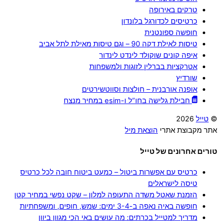
טרקים באירופה
כרטיסים לכדורגל בלונדון
חופשה ספונטנית
טיסות לאילת דקה 90 – וגם טיסות מאילת לתל אביב
איפה קונים שוקולד לינדט לינדור
אטרקציות בברלין לזוגות ולמשפחות
שורדיץ
אופנה אורבנית – חולצות וסווטשירטים
חבילת גלישה בחו”ל ו-esim במחיר מנצח
©
טייל
2026
אתר מקבוצת אתרי
הוצאת מיל
טורים אחרונים של טייל
כרטיס עם אפשרות ביטול – כמעט ביטוח חובה לכל כרטיס
טיסה לישראלים
הזמנת שאטל משדה התעופה למלון – שקט נפשי במחיר קטן
חופשה באיה נאפה ב-3-4 ימים: שמש, חופים, ומשפחתיות
מדריך למטייל בכרתים: מה עושים באי הכי מגוון ביוון