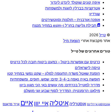
איפה קונים שוקולד לינדט לינדור
אטרקציות בברלין לזוגות ולמשפחות
שורדיץ
אופנה אורבנית – חולצות וסווטשירטים
חבילת גלישה בחו”ל ו-esim במחיר מנצח
©
טייל
2026
אתר מקבוצת אתרי
הוצאת מיל
טורים אחרונים של טייל
כרטיס עם אפשרות ביטול – כמעט ביטוח חובה לכל כרטיס
טיסה לישראלים
הזמנת שאטל משדה התעופה למלון – שקט נפשי במחיר קטן
חופשה באיה נאפה ב-3-4 ימים: שמש, חופים, ומשפחתיות
מדריך למטייל בכרתים: מה עושים באי הכי מגוון ביוון
מילאנו הרומנטית: המדריך לסוף שבוע זוגי מושלם
איים
איטליה
איי יוון
אוסטרליה
אייר פראנס
אוזבקיסטן איירליינס