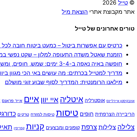
©
טייל
2026
אתר מקבוצת אתרי
הוצאת מיל
טורים אחרונים של טייל
כרטיס עם אפשרות ביטול – כמעט ביטוח חובה לכל 
הזמנת שאטל משדה התעופה למלון – שקט נפשי במח
חופשה באיה נאפה ב-3-4 ימים: שמש, חופים, ומשפחתיות
מדריך למטייל בכרתים: מה עושים באי הכי מגוון ביוון
מילאנו הרומנטית: המדריך לסוף שבוע זוגי מושלם
איים
איטליה
איי יוון
אוסטרליה
א
אייר פראנס
אוזבקיסטן איירליינס
טיסות
כדורגל
חופים
הריביירה הצרפתית
טיסות למזרח
טרקים
קניות
צלילה
צרפת
תאיל
צלילות
קופונים ומבצעים
קפריסין