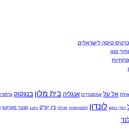
כרטיס טיסה לישראלים
יר קטן
בית מלון
בנגקוק
אל על
אנגליה
גרמני
ילת
אמסטרדם
לונדון
ניו יורק
סנטר פארקס
ס
כפרי נופש
לופטהאנזה
מנילה
נתבג
נד