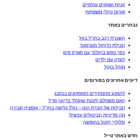
קניות ושווקים עולמיים
פורום טיולי משפחות
נבחרים באתר
השכרת רכב בחו"ל בזול
חבילת כדורגל מנצ'סטר
כפר נופש בהולנד עם פארק מים
לונדון עם ילדים
מוהל בוהל
דיונים אחרונים בפורומים
להמנע מהמחירים המופקעים בנתבג
האם משתלם לקנות שוקולד בדיוטי פרי?
חבילות של חברת הוט – כולל גלישה בחו”ל – אופציה סבירה
מה מדיניות הביטולים עכשיו?
סלולרי תקול בחופשה
חדש באתר טייל