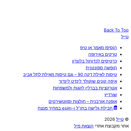
Back To Top
טייל
הוסיפו מאמר או טיפ
טרקים באירופה
כרטיסים לכדורגל בלונדון
חופשה ספונטנית
טיסות לאילת דקה 90 – וגם טיסות מאילת לתל אביב
איפה קונים שוקולד לינדט לינדור
אטרקציות בברלין לזוגות ולמשפחות
שורדיץ
אופנה אורבנית – חולצות וסווטשירטים
חבילת גלישה בחו”ל ו-esim במחיר מנצח
©
טייל
2026
אתר מקבוצת אתרי
הוצאת מיל