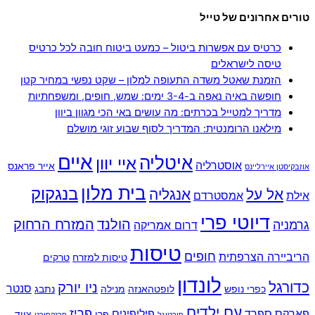
טורים אחרונים של טייל
כרטיס עם אפשרות ביטול – כמעט ביטוח חובה לכל כרטיס
טיסה לישראלים
הזמנת שאטל משדה התעופה למלון – שקט נפשי במחיר קטן
חופשה באיה נאפה ב-3-4 ימים: שמש, חופים, ומשפחתיות
מדריך למטייל בכרתים: מה עושים באי הכי מגוון ביוון
מילאנו הרומנטית: המדריך לסוף שבוע זוגי מושלם
איים
איטליה
איי יוון
אוסטרליה
אייר פראנס
אוזבקיסטן איירליינס
בית מלון
בנגקוק
אל על
אנגליה
אילת
אמסטרדם
דיוטי פרי
הולנד
המזרח הרחוק
גרמניה
דרום אמריקה
טיסות
חופים
הריביירה הצרפתית
טיסות למזרח
טרקים
לונדון
כדורגל
ניו יורק
סנטר
כפרי נופש
לופטהאנזה
מנילה
נתבג
עם ילדים
פריז
פארקס
ספרד
פיליפינים
פרו
ציוד