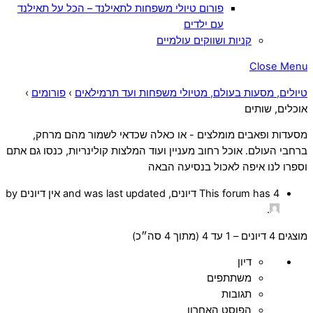
פורום טיולי משפחות לתאילנד – הכל על תאילנד
עם ילדים
קניות ושווקים עולמיים
Close Menu
טיולים, מסעות בעולם, מטיולי משפחות ועד תרמילאים
›
פורומים
›
אוכלים, שותים
מסעדות ופאבים מומלצים - או כאלה שכדאי לשמור מהם מרחק,
ברחבי העולם. אוכל רחוב מעניין ועוד המלצות קולינריות, כנסו גם אתם
וספרו לנו איפה לאכול בנסיעה הבאה
This forum has 4 דיונים, and was last updated אין דיונים by
.
מוצגים 4 דיונים – 1 עד 4 (מתוך 4 סה״כ)
דיון
משתתפים
תגובות
הפוסט האחרון