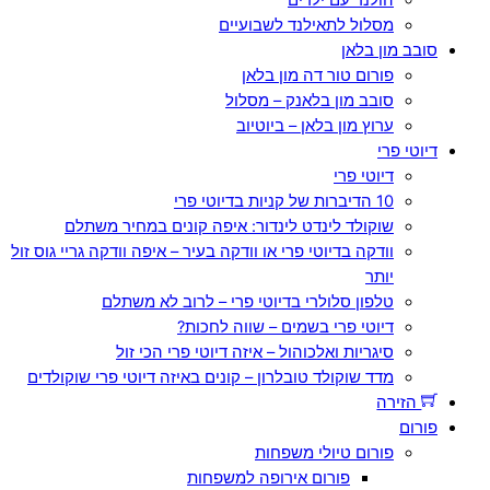
מסלול לתאילנד לשבועיים
סובב מון בלאן
פורום טור דה מון בלאן
סובב מון בלאנק – מסלול
ערוץ מון בלאן – ביוטיוב
דיוטי פרי
דיוטי פרי
10 הדיברות של קניות בדיוטי פרי
שוקולד לינדט לינדור: איפה קונים במחיר משתלם
וודקה בדיוטי פרי או וודקה בעיר – איפה וודקה גריי גוס זול
יותר
טלפון סלולרי בדיוטי פרי – לרוב לא משתלם
דיוטי פרי בשמים – שווה לחכות?
סיגריות ואלכוהול – איזה דיוטי פרי הכי זול
מדד שוקולד טובלרון – קונים באיזה דיוטי פרי שוקולדים
הזירה
פורום
פורום טיולי משפחות
פורום אירופה למשפחות