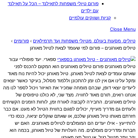
פורום טיולי משפחות לתאילנד – הכל על תאילנד
עם ילדים
קניות ושווקים עולמיים
Close Menu
טיולים, מסעות בעולם, מטיולי משפחות ועד תרמילאים
›
פורומים
›
טיולים מאורגנים – פורום למי שעומד לצאת לטיול מאורגן
ספארי. יעד פופולרי עבור
טיולים מאורגנים פורום טיולים מאורגנים הוא המקום להכנס לפני
שאתם עומדים לצאת לטיול מאורגן. טיול מאורגן יכול להיות נוח מאוד
ומקל עלינו אם אין לנו זמן להתכונן וללמוד מסלול, בעיקר כאשר יוצאים
ליעדים יוצאי דופן, שבהם מומחה שמכיר את האיזור ויכול לספר לנו מה
אנחנו רואים, תורם מאוד לחוויה. מצד שני, לא כולנו טיפוסים של
טיולים מאורגנים. החבירה לקבוצה לאורח זמן, לוחות הזמנים הקשיחים
ולעתים גם מדריך מעייף, יכולים לפגום בחווית הטיול לא מעט. אם כבר
חזרתם מאותו טיול מאורגן שלכם, או שאתם שוקלים יציאה, כנסו כדי
להתייעץ - אילו יעדים הם המומלצים לטיולים מאורגנים. האם יש
חברות ומדריכים מומלצים. מה העלויות של טיול מאורגן, בכמה הוא
יקר יותר מטיול רגיל, או טיול חצי מאורגן