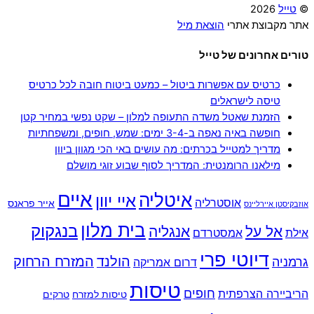
©
טייל
2026
אתר מקבוצת אתרי
הוצאת מיל
טורים אחרונים של טייל
כרטיס עם אפשרות ביטול – כמעט ביטוח חובה לכל כרטיס
טיסה לישראלים
הזמנת שאטל משדה התעופה למלון – שקט נפשי במחיר קטן
חופשה באיה נאפה ב-3-4 ימים: שמש, חופים, ומשפחתיות
מדריך למטייל בכרתים: מה עושים באי הכי מגוון ביוון
מילאנו הרומנטית: המדריך לסוף שבוע זוגי מושלם
איים
איטליה
איי יוון
אוסטרליה
אייר פראנס
אוזבקיסטן איירליינס
בית מלון
בנגקוק
אל על
אנגליה
אילת
אמסטרדם
דיוטי פרי
הולנד
המזרח הרחוק
גרמניה
דרום אמריקה
טיסות
חופים
הריביירה הצרפתית
טיסות למזרח
טרקים