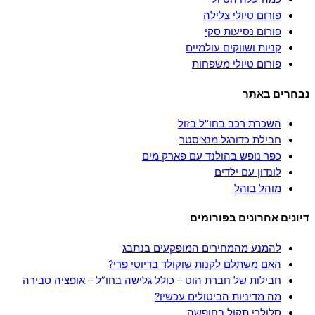
פורום טיולי צלילה
פורום נסיעות סקי
קניות ושווקים עולמיים
פורום טיולי משפחות
נבחרים באתר
השכרת רכב בחו"ל בזול
חבילת כדורגל מנצ'סטר
כפר נופש בהולנד עם פארק מים
לונדון עם ילדים
מוהל בוהל
דיונים אחרונים בפורומים
להמנע מהמחירים המופקעים בנתבג
האם משתלם לקנות שוקולד בדיוטי פרי?
חבילות של חברת הוט – כולל גלישה בחו”ל – אופציה סבירה
מה מדיניות הביטולים עכשיו?
סלולרי תקול בחופשה