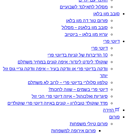
מסלול לתאילנד לשבועיים
סובב מון בלאן
פורום טור דה מון בלאן
סובב מון בלאנק – מסלול
ערוץ מון בלאן – ביוטיוב
דיוטי פרי
דיוטי פרי
10 הדיברות של קניות בדיוטי פרי
שוקולד לינדט לינדור: איפה קונים במחיר משתלם
וודקה בדיוטי פרי או וודקה בעיר – איפה וודקה גריי גוס זול
יותר
טלפון סלולרי בדיוטי פרי – לרוב לא משתלם
דיוטי פרי בשמים – שווה לחכות?
סיגריות ואלכוהול – איזה דיוטי פרי הכי זול
מדד שוקולד טובלרון – קונים באיזה דיוטי פרי שוקולדים
הזירה
פורום
פורום טיולי משפחות
פורום אירופה למשפחות