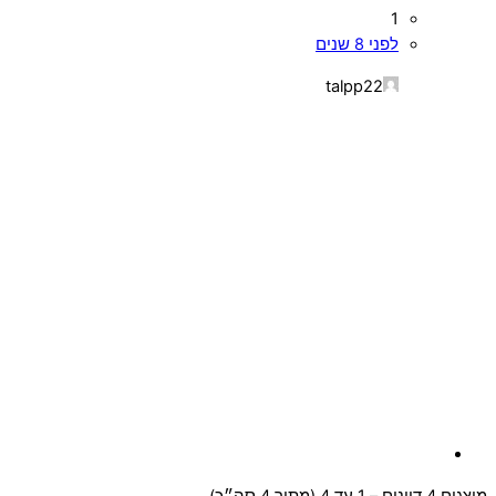
1
לפני 8 שנים
talpp22
מוצגים 4 דיונים – 1 עד 4 (מתוך 4 סה״כ)